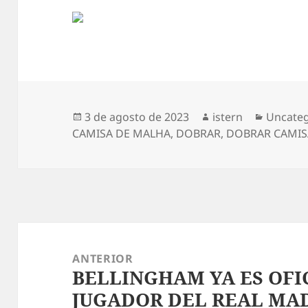
Publicado
Autor
Categor
3 de agosto de 2023
istern
Uncateg
el
CAMISA DE MALHA
,
DOBRAR
,
DOBRAR CAMIS
Navegación
de
ANTERIOR
BELLINGHAM YA ES OF
entradas
Entrada
JUGADOR DEL REAL MA
anterior: