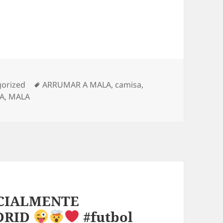
ías
Etiquetas
orized
ARRUMAR A MALA
,
camisa
,
A
,
MALA
ICIALMENTE
DRID
#futbol