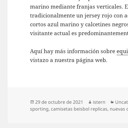
marino mediante franjas verticales. E
tradicionalmente un jersey rojo con 
cortos azul marino y calcetines negro
visitante actual es predominantement
Aquí hay más información sobre
equi
vistazo a nuestra página web.
Publicado
Autor
Categ
29 de octubre de 2021
istern
Uncat
el
sporting
,
camisetas beisbol replicas
,
nuevas c