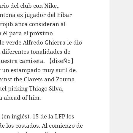
rio del club con Nike,.
antona ex jugador del Eibar
rojiblanca consideran al
n él para el próximo
e verde Alfredo Ghierra le dio
 diferentes tonalidades de
e nuestra camiseta. 【diseÑo】
r un estampado muy sutil de.
gainst the Clarets and Zouma
el picking Thiago Silva,
a ahead of him.
en inglés). 15 de la LFP los
e los costados. Al comienzo de