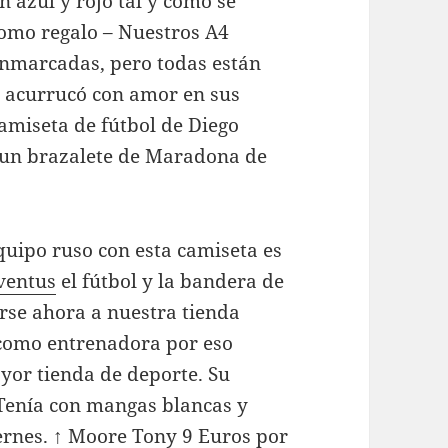
en azul y rojo tal y como se
como regalo – Nuestros A4
nmarcadas, pero todas están
e acurrucó con amor en sus
camiseta de fútbol de Diego
 un brazalete de Maradona de
quipo ruso con esta camiseta es
ventus
el fútbol y la bandera de
rse ahora a nuestra tienda
 como entrenadora por eso
yor tienda de deporte. Su
Tenía con mangas blancas y
iernes. ↑ Moore Tony 9 Euros por