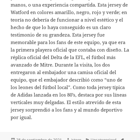
manos, o una experiencia compartida. Esta jersey de
Watford en colores amarillo, negro, rojo y verde; en
teoría no debería de funcionar a nivel estético y el
hecho de que lo haya conseguido es un claro
testimonio de su grandeza. Esta jersey fue
memorable para los fans de este equipo, ya que era
la primera playera oficial que contaba con diseño. La
réplica oficial del Delta de la EFL, el fútbol más
avanzado de Mitre. Durante la visita, los dos
entregaron al embajador una camisa oficial del
equipo, que el embajador describió como “uno de
los leones del fútbol local”. Como toda jersey típica
de Adidas lanzada en los 80’s, destaca por sus líneas
verticales muy delgadas. El estilo atrevido de esta
jersey sorprendió a los fans y al mundo deportivo
por igual.
Publicado
Autor
Categorías
Etiqueta
28 de septiembre de 2021
istern
Uncategorized