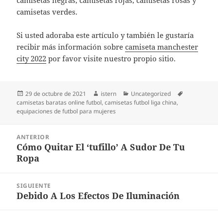
camisetas negras, camisetas rojas, camisetas rosas y
camisetas verdes.
Si usted adoraba este artículo y también le gustaría
recibir más información sobre
camiseta manchester
city 2022
por favor visite nuestro propio sitio.
Publicado
Autor
Categorías
Etiquetas
29 de octubre de 2021
istern
Uncategorized
el
camisetas baratas online futbol
,
camisetas futbol liga china
,
equipaciones de futbol para mujeres
Navegación
ANTERIOR
de
Cómo Quitar El ‘tufillo’ A Sudor De Tu
Entrada
entradas
Ropa
anterior:
SIGUIENTE
Debido A Los Efectos De Iluminación
Entrada
siguiente: