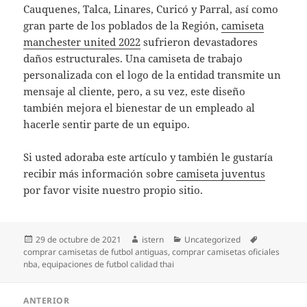
Cauquenes, Talca, Linares, Curicó y Parral, así como
gran parte de los poblados de la Región,
camiseta
manchester united 2022
sufrieron devastadores
daños estructurales. Una camiseta de trabajo
personalizada con el logo de la entidad transmite un
mensaje al cliente, pero, a su vez, este diseño
también mejora el bienestar de un empleado al
hacerle sentir parte de un equipo.
Si usted adoraba este artículo y también le gustaría
recibir más información sobre
camiseta juventus
por favor visite nuestro propio sitio.
Publicado
Autor
Categorías
Etiquetas
29 de octubre de 2021
istern
Uncategorized
el
comprar camisetas de futbol antiguas
,
comprar camisetas oficiales
nba
,
equipaciones de futbol calidad thai
Navegación
ANTERIOR