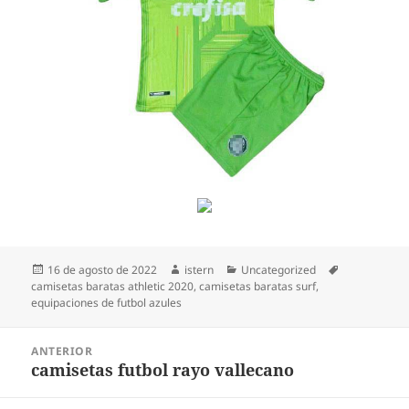
Publicado
Autor
Categorías
Etiquetas
16 de agosto de 2022
istern
Uncategorized
el
camisetas baratas athletic 2020
,
camisetas baratas surf
,
equipaciones de futbol azules
Navegación
ANTERIOR
de
camisetas futbol rayo vallecano
Entrada
entradas
anterior: