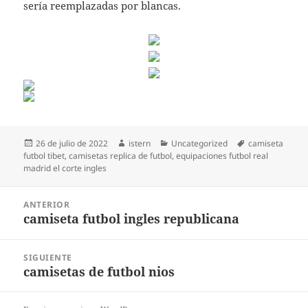
sería reemplazadas por blancas.
Publicado
Autor
Categorías
Etiquetas
26 de julio de 2022
istern
Uncategorized
camiseta
el
futbol tibet
,
camisetas replica de futbol
,
equipaciones futbol real
madrid el corte ingles
Navegación
ANTERIOR
de
camiseta futbol ingles republicana
Entrada
entradas
anterior:
SIGUIENTE
camisetas de futbol nios
Entrada
siguiente: