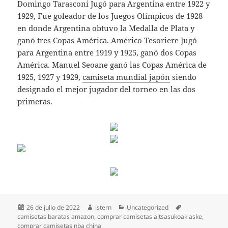
Domingo Tarasconi Jugó para Argentina entre 1922 y
1929, Fue goleador de los Juegos Olímpicos de 1928
en donde Argentina obtuvo la Medalla de Plata y
ganó tres Copas América. Américo Tesoriere Jugó
para Argentina entre 1919 y 1925, ganó dos Copas
América. Manuel Seoane ganó las Copas América de
1925, 1927 y 1929,
camiseta mundial japón
siendo
designado el mejor jugador del torneo en las dos
primeras.
Publicado
Autor
Categorías
Etiquetas
26 de julio de 2022
istern
Uncategorized
el
camisetas baratas amazon
,
comprar camisetas altsasukoak aske
,
comprar camisetas nba china