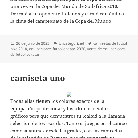
una vez en la Copa del Mundo de Sudáfrica 2010.
Derrotó a su oponente Holanda y escaló con éxito a
la cima del campeonato de la Copa del Mundo.
Publicado
Categorías
Etiquetas
26 de junio de 2023
Uncategorized
camisetas de futbol
el
nike 2018
,
equipaciones futbol chapas 2020
,
venta de equipaciones
de futbol baratas
camiseta uno
Todas ellas tienen los colores exactos de la
equipación profesional y los últimos detalles
gráficos para que demuestres tu lealtad a la llamada
selección de los escudos. Tanto si juegas en el campo
como si animas desde las gradas, con las camisetas
de la selección de Portugal podrás compartir tu