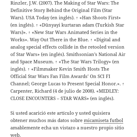
Rinzler, J.W. (2007). The Making of Star Wars: The
Definitive Story Behind the Original Film (Star
Wars). USA Today (en inglés). ↑ «Han Shoots First»
(en inglés). ↑ «Dünyayi kurtaran adam (Turkish Star
Wars)». ↑ «New Star Wars Animated Series in the
Works». Way Out There in the Blue. ↑ «Digital and
analog special effects collide in the retooled version
of Star Wars» (en inglés). Smithsonian’s National Air
and Space Museum. ↑ «The Star Wars Trilogy» (en
inglés). ↑ «Filmmaker Kevin Smith Hosts `The
Official Star Wars Fan Film Awards’ On SCI FI
Channel; George Lucas to Present Special Honor.». ↑
Carpenter, Richard (4 de julio de 2008). «MEDLEY:
CLOSE ENCOUNTERS – STAR WARS» (en inglés).
Si usted acarició este artículo y usted quisiera
obtener muchos más datos sobre
micamiseta futbol
amablemente echa un vistazo a nuestro propio sitio
web.