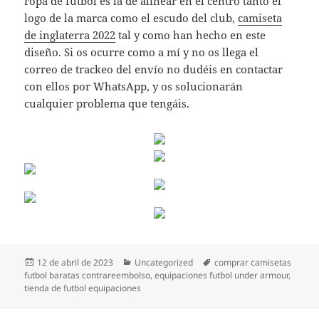
ropa de fútbol es la de alinear en el centro tanto el
logo de la marca como el escudo del club,
camiseta
de inglaterra 2022
tal y como han hecho en este
diseño. Si os ocurre como a mí y no os llega el
correo de trackeo del envío no dudéis en contactar
con ellos por WhatsApp, y os solucionarán
cualquier problema que tengáis.
Publicado
Categorías
Etiquetas
12 de abril de 2023
Uncategorized
comprar camisetas
el
futbol baratas contrareembolso
,
equipaciones futbol under armour
,
tienda de futbol equipaciones