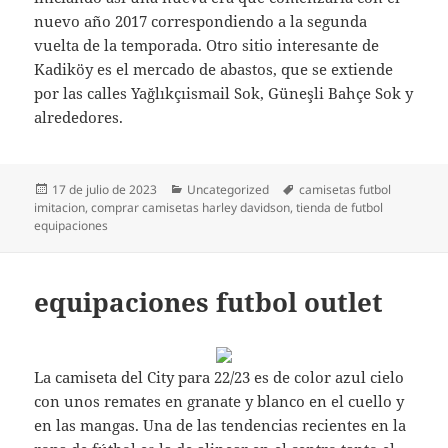
nuevo año 2017 correspondiendo a la segunda
vuelta de la temporada. Otro sitio interesante de
Kadiköy es el mercado de abastos, que se extiende
por las calles Yağlıkçıismail Sok, Güneşli Bahçe Sok y
alrededores.
Publicado
Categorías
Etiquetas
17 de julio de 2023
Uncategorized
camisetas futbol
el
imitacion
,
comprar camisetas harley davidson
,
tienda de futbol
equipaciones
equipaciones futbol outlet
La camiseta del City para 22/23 es de color azul cielo
con unos remates en granate y blanco en el cuello y
en las mangas. Una de las tendencias recientes en la