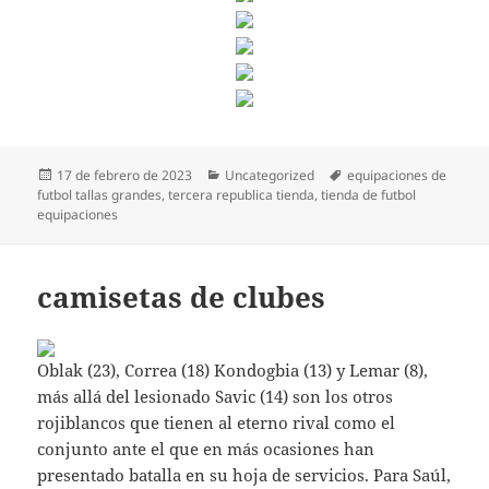
Publicado
Categorías
Etiquetas
17 de febrero de 2023
Uncategorized
equipaciones de
el
futbol tallas grandes
,
tercera republica tienda
,
tienda de futbol
equipaciones
camisetas de clubes
Oblak (23), Correa (18) Kondogbia (13) y Lemar (8),
más allá del lesionado Savic (14) son los otros
rojiblancos que tienen al eterno rival como el
conjunto ante el que en más ocasiones han
presentado batalla en su hoja de servicios. Para Saúl,