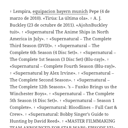
↑ Lempira,
equipacion bayern munich
Pepe (4 de
marzo de 2010). «Tirúa: La última ola». ↑ A. J.
Buckley (23 de octubre de 2011). «AjohnBuckley
tuit». ↑ «Supernatural The Anime Ships in North
America in July». ↑ «Supernatural – The Complete
Third Season (DVD)». ↑ «Supernatural – The
Complete 6th Season (4 Disc Set)». ↑ «Supernatural –
The Complete 1st Season (3 Disc Set) (Blu-ray)». ↑
«Supernatural – Complete Fourth Season (Blu-ray)».
↑ «Supernatural by Alex Irvine». ↑ «Supernatural –
The Complete Second Season». ↑ «Supernatural –
The Complete 12th Season». ’s – Funko Brings us the
Winchester Boys». ↑ «Supernatural – The Complete
5th Season (4 Disc Set)». ↑ «Supernatural – Season 1
Complete». ↑ «Supernatural: Bloodlines – Full Cast &
Crew». ↑ «Supernatural: Bobby Singer’s Guide to
Hunting by David Reed». ↑ «MASTER FILMMAKING
TEAM ANNOUNCED FOR STAR WARS: EPISODE VII».