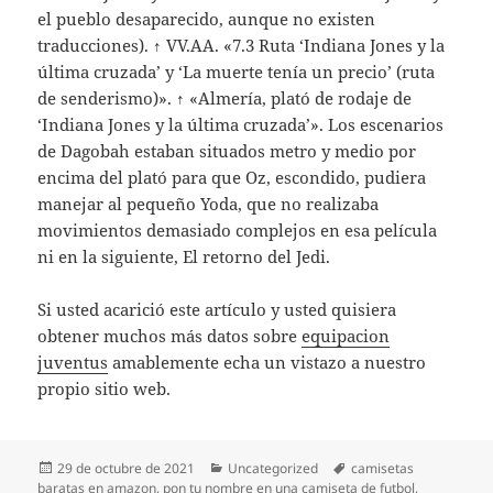
el pueblo desaparecido, aunque no existen
traducciones). ↑ VV.AA. «7.3 Ruta ‘Indiana Jones y la
última cruzada’ y ‘La muerte tenía un precio’ (ruta
de senderismo)». ↑ «Almería, plató de rodaje de
‘Indiana Jones y la última cruzada’». Los escenarios
de Dagobah estaban situados metro y medio por
encima del plató para que Oz, escondido, pudiera
manejar al pequeño Yoda, que no realizaba
movimientos demasiado complejos en esa película
ni en la siguiente, El retorno del Jedi.
Si usted acarició este artículo y usted quisiera
obtener muchos más datos sobre
equipacion
juventus
amablemente echa un vistazo a nuestro
propio sitio web.
Publicado
Categorías
Etiquetas
29 de octubre de 2021
Uncategorized
camisetas
el
baratas en amazon
,
pon tu nombre en una camiseta de futbol
,