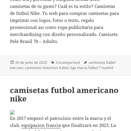
camisetas de tu gusto? Cuál es tu estilo? Camisetas
de fútbol Nike. Tu web para comprar camisetas para
imprimir con logos, fotos o texto, regalo
promocional así como ropa publicitaria para
merchandising con diseño personalizado. Camiseta
Pelé Brasil 70 – Adulto.
Publicado
Categorías
Etiquetas
26 de junio de 2023
Uncategorized
camisetas futbol
el
low cost
,
camisetas historicas futbol
,
liga marca futbol 7 madrid
camisetas futbol americano
nike
En 2017 empezó el patrocinio entre la marca y el
club,
equipacion francia
que finalizará en 2023. La