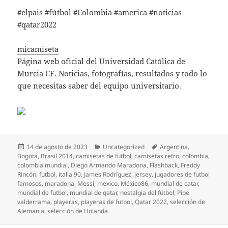
#elpais #fútbol #Colombia #america #noticias
#qatar2022
micamiseta
Página web oficial del Universidad Católica de
Murcia CF. Noticias, fotografías, resultados y todo lo
que necesitas saber del equipo universitario.
Publicado
Categorías
Etiquetas
14 de agosto de 2023
Uncategorized
Argentina
,
el
Bogotá
,
Brasil 2014
,
camisetas de futbol
,
camisetas retro
,
colombia
,
colombia mundial
,
Diego Armando Maradona
,
Flashback
,
Freddy
Rincón
,
futbol
,
italia 90
,
James Rodríguez
,
jersey
,
jugadores de futbol
famosos
,
maradona
,
Messi
,
mexico
,
México86
,
mundial de catar
,
mundial de futbol
,
mundial de qatar
,
nostalgia del fútbol
,
Pibe
valderrama
,
playeras
,
playeras de futbol
,
Qatar 2022
,
selección de
Alemania
,
selección de Holanda