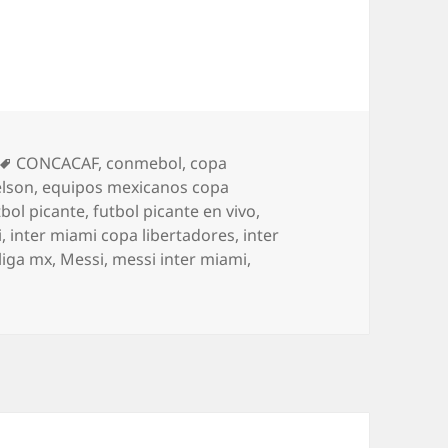
Etiquetas
CONCACAF
,
conmebol
,
copa
elson
,
equipos mexicanos copa
tbol picante
,
futbol picante en vivo
,
i
,
inter miami copa libertadores
,
inter
liga mx
,
Messi
,
messi inter miami
,