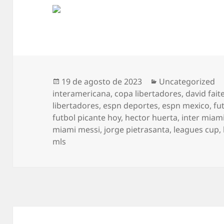
Publicado
Categorías
19 de agosto de 2023
Uncategorized
el
interamericana
,
copa libertadores
,
david fait
libertadores
,
espn deportes
,
espn mexico
,
fu
futbol picante hoy
,
hector huerta
,
inter miam
miami messi
,
jorge pietrasanta
,
leagues cup
,
mls