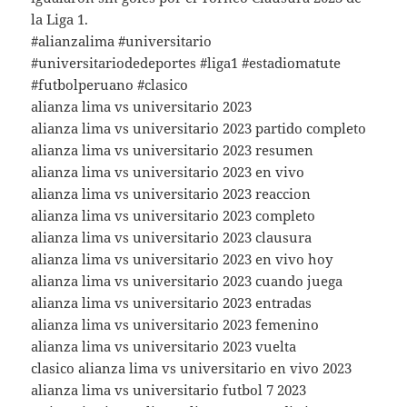
la Liga 1.
#alianzalima #universitario
#universitariodedeportes #liga1 #estadiomatute
#futbolperuano #clasico
alianza lima vs universitario 2023
alianza lima vs universitario 2023 partido completo
alianza lima vs universitario 2023 resumen
alianza lima vs universitario 2023 en vivo
alianza lima vs universitario 2023 reaccion
alianza lima vs universitario 2023 completo
alianza lima vs universitario 2023 clausura
alianza lima vs universitario 2023 en vivo hoy
alianza lima vs universitario 2023 cuando juega
alianza lima vs universitario 2023 entradas
alianza lima vs universitario 2023 femenino
alianza lima vs universitario 2023 vuelta
clasico alianza lima vs universitario en vivo 2023
alianza lima vs universitario futbol 7 2023