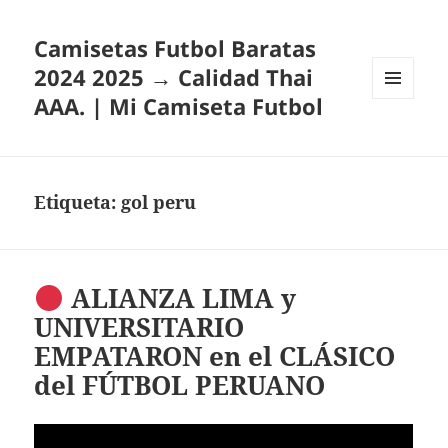
Camisetas Futbol Baratas
2024 2025 → Calidad Thai
AAA. | Mi Camiseta Futbol
MENÚ
Y
WIDGETS
Etiqueta:
gol peru
ALIANZA LIMA y
UNIVERSITARIO
EMPATARON en el CLÁSICO
del FÚTBOL PERUANO