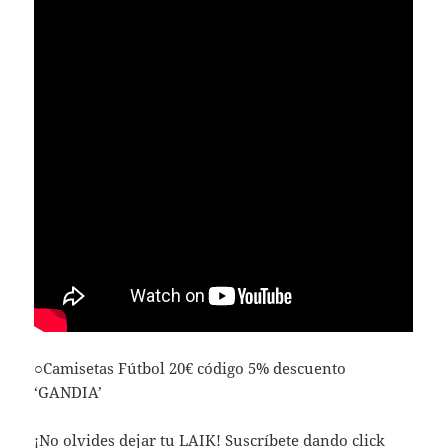
○Camisetas Fútbol 20€ código 5% descuento
‘GANDIA’
¡No olvides dejar tu LAIK! Suscríbete dando click