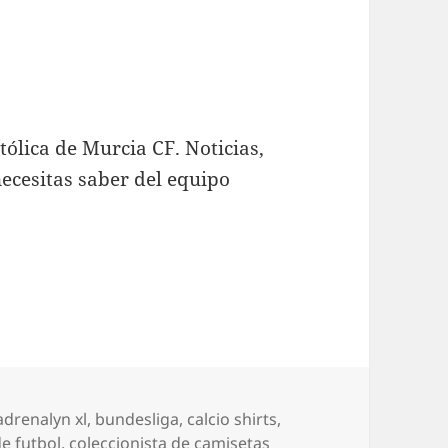
tólica de Murcia CF. Noticias,
necesitas saber del equipo
Etiquetas
adrenalyn xl
,
bundesliga
,
calcio shirts
,
e futbol
,
coleccionista de camisetas