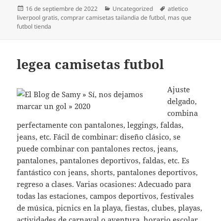
Publicado
Categorías
Etiquetas
16 de septiembre de 2022
Uncategorized
atletico
el
liverpool gratis
,
comprar camisetas tailandia de futbol
,
mas que
futbol tienda
legea camisetas futbol
Ajuste
delgado,
combina
perfectamente con pantalones, leggings, faldas,
jeans, etc. Fácil de combinar: diseño clásico, se
puede combinar con pantalones rectos, jeans,
pantalones, pantalones deportivos, faldas, etc. Es
fantástico con jeans, shorts, pantalones deportivos,
regreso a clases. Varias ocasiones: Adecuado para
todas las estaciones, campos deportivos, festivales
de música, picnics en la playa, fiestas, clubes, playas,
actividades de carnaval o aventura, horario escolar,