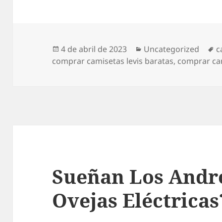
Publicado
Categorías
E
4 de abril de 2023
Uncategorized
c
el
comprar camisetas levis baratas
,
comprar cam
Sueñan Los Andr
Ovejas Eléctricas