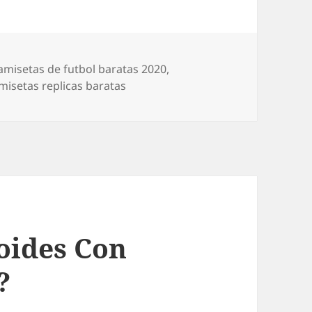
tiquetas
amisetas de futbol baratas 2020
,
isetas replicas baratas
oides Con
?