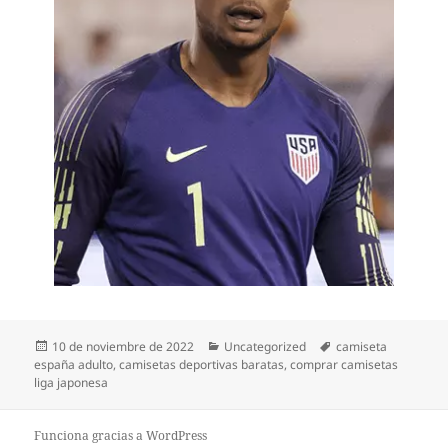
Publicado
Categorías
Etiquetas
10 de noviembre de 2022
Uncategorized
camiseta
el
españa adulto
,
camisetas deportivas baratas
,
comprar camisetas
liga japonesa
Funciona gracias a WordPress