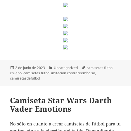
Publicado
Categorías
Etiquetas
2 de junio de 2023
Uncategorized
camisetas futbol
el
chileno
,
camisetas futbol imitacion contrareembolso
,
camisetasdefutbol
Camiseta Star Wars Darth
Vader Emotions
No sólo en cuanto a crear camisetas de fútbol para tu
equipo, sino a la elección del tejido. Dependiendo