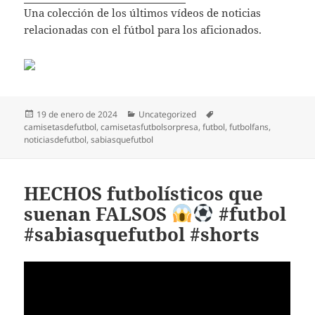
Una colección de los últimos vídeos de noticias
relacionadas con el fútbol para los aficionados.
Publicado
Categorías
Etiquetas
19 de enero de 2024
Uncategorized
el
camisetasdefutbol
,
camisetasfutbolsorpresa
,
futbol
,
futbolfans
,
noticiasdefutbol
,
sabiasquefutbol
HECHOS futbolísticos que
suenan FALSOS
#futbol
#sabiasquefutbol #shorts