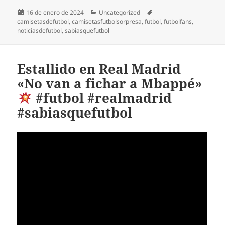
Publicado
Categorías
Etiquetas
16 de enero de 2024
Uncategorized
el
camisetasdefutbol
,
camisetasfutbolsorpresa
,
futbol
,
futbolfans
,
noticiasdefutbol
,
sabiasquefutbol
Estallido en Real Madrid
«No van a fichar a Mbappé»
#futbol #realmadrid
#sabiasquefutbol