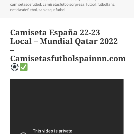
el
camisetasdefutbol
,
camisetasfutbolsorpresa
,
futbol
,
futbolfans
,
noticiasdefutbol
,
sabiasquefutbol
Camiseta España 22-23
Local – Mundial Qatar 2022
–
Camisetasfutbolspainnn.com