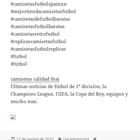
#camisetasfutbolspainnn
#mejortiendacamisetasfutbol
#camisetasdefutbolbaratas
#camisetasfutbolbaratas
#camisetasretrofutbol
#replicascamisetasfutbol
#camisetasfutbolreplicas
#futbol
#fútbol
camisetas calidad thai
Últimas noticias de fútbol de 1ª división, la
Champions League, UEFA, la Copa del Rey, equipos y
mucho más.
Publicado
Categorías
Etiquetas
17 de agosto de 2023
Uncategorized