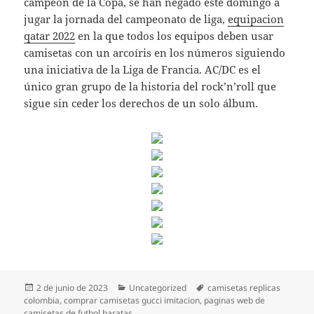
campeón de la Copa, se han negado este domingo a
jugar la jornada del campeonato de liga,
equipacion
qatar 2022
en la que todos los equipos deben usar
camisetas con un arcoíris en los números siguiendo
una iniciativa de la Liga de Francia. AC/DC es el
único gran grupo de la historia del rock’n’roll que
sigue sin ceder los derechos de un solo álbum.
Publicado
Categorías
Etiquetas
2 de junio de 2023
Uncategorized
camisetas replicas
el
colombia
,
comprar camisetas gucci imitacion
,
paginas web de
camisetas de futbol baratas