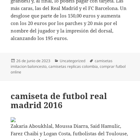
grandes) y, al final, lo podéis pagar con tarjeta. Las
más caras, las del Real Madrid y el FC Barcelona. Un
desglose que parte de los 150,00 euros y aumenta
con los 20 euros por los parches y 20 más por el
nombre del jugador y la impresión del dorsal,
alcanzando los 195 euros.
Publicado
Categorías
Etiquetas
26 de junio de 2023
Uncategorized
camisetas
el
imitacion baloncesto
,
camisetas replicas colombia
,
comprar futbol
online
camiseta de futbol real
madrid 2016
Zakaria Aboukhlal, Moussa Diarra, Said Hamulic,
Farez Chaibi y Logan Costa, futbolistas del Toulouse,