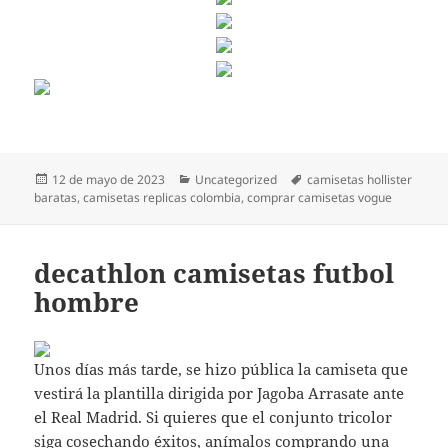
Publicado
Categorías
Etiquetas
12 de mayo de 2023
Uncategorized
camisetas hollister
el
baratas
,
camisetas replicas colombia
,
comprar camisetas vogue
decathlon camisetas futbol
hombre
Unos días más tarde, se hizo pública la camiseta que
vestirá la plantilla dirigida por Jagoba Arrasate ante
el Real Madrid. Si quieres que el conjunto tricolor
siga cosechando éxitos, anímalos comprando una