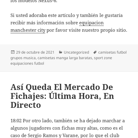
los modelos Nexus-6.
Si usted adoraba este artículo y también le gustaría
recibir más información sobre
equipacion
manchester city
por favor visite nuestro propio sitio.
Publicado
Categorías
Etiquetas
29 de octubre de 2021
Uncategorized
camisetas futbol
el
grupos musica
,
camisetas manga larga baratas
,
sport zone
equipaciones futbol
Así Queda El Mercado De
Fichajes: Última Hora, En
Directo
18:02 Por otro lado, también se ha dejado marchar a
algunos jugadores con fichas muy altas, como es el
caso de Sergio Ramos y Varane, por lo que el club