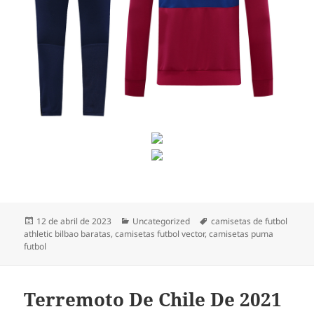
Publicado
Categorías
Etiquetas
12 de abril de 2023
Uncategorized
camisetas de futbol
el
athletic bilbao baratas
,
camisetas futbol vector
,
camisetas puma
futbol
Terremoto De Chile De 2021