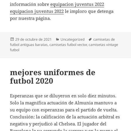
información sobre
equipacion juventus 2022
equipacion juventus 2022
le imploro que detenga
por nuestra página.
Publicado
Categorías
Etiquetas
29 de octubre de 2021
Uncategorized
camisetas de
el
futbol antiguas baratas
,
camisetas futbol vector
,
camisetas vintage
futbol
mejores uniformes de
futbol 2020
Esperanzas que se diluyeron en solo diez minutos.
Solo la magnífica actuación de Almunia mantuvo a
su equipo con esperanzas para el partido de vuelta.
Conclusión: la calificación de la actuación arbitral es
negativa y perjudicó al Chelsea. El jugador del
Barcelona le va cerrando la carrera y en la pugna el