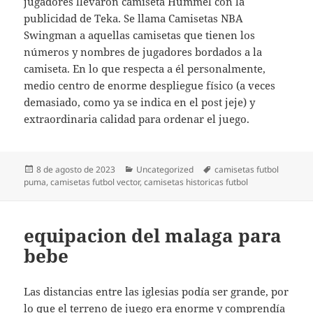
jugadores llevaron camiseta Hummel con la
publicidad de Teka. Se llama Camisetas NBA
Swingman a aquellas camisetas que tienen los
números y nombres de jugadores bordados a la
camiseta. En lo que respecta a él personalmente,
medio centro de enorme despliegue físico (a veces
demasiado, como ya se indica en el post jeje) y
extraordinaria calidad para ordenar el juego.
Publicado
Categorías
Etiquetas
8 de agosto de 2023
Uncategorized
camisetas futbol
el
puma
,
camisetas futbol vector
,
camisetas historicas futbol
equipacion del malaga para
bebe
Las distancias entre las iglesias podía ser grande, por
lo que el terreno de juego era enorme y comprendía