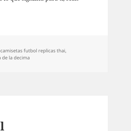
Etiquetas
camisetas futbol replicas thai
,
 de la decima
l