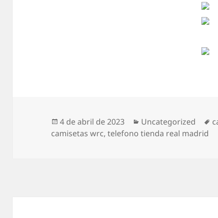
Publicado
Categorías
E
4 de abril de 2023
Uncategorized
c
el
camisetas wrc
,
telefono tienda real madrid