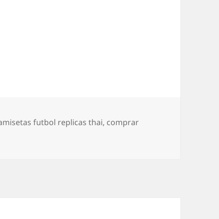
tiquetas
amisetas futbol replicas thai
,
comprar