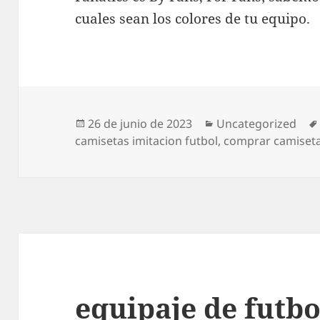
cuales sean los colores de tu equipo.
Publicado
Categorías
26 de junio de 2023
Uncategorized
el
camisetas imitacion futbol
,
comprar camiseta
equipaje de futbo