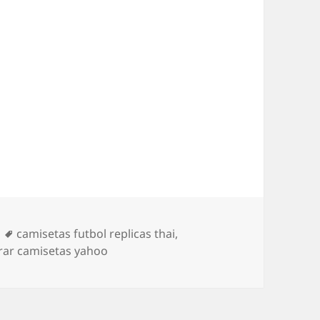
Etiquetas
camisetas futbol replicas thai
,
rar camisetas yahoo