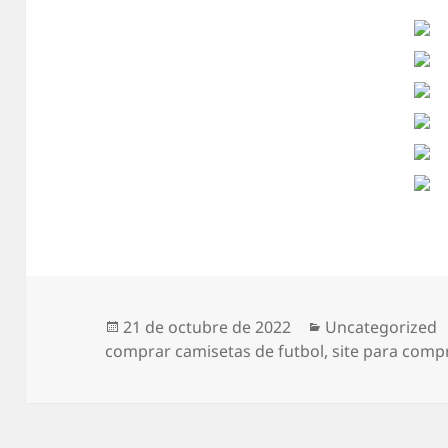
Publicado
Categorías
21 de octubre de 2022
Uncategorized
el
comprar camisetas de futbol
,
site para comp