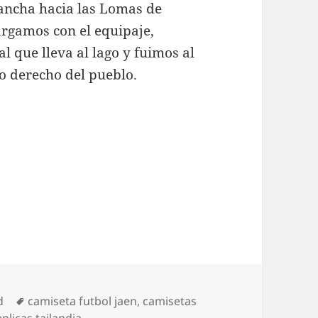
lancha hacia las Lomas de
rgamos con el equipaje,
l que lleva al lago y fuimos al
 derecho del pueblo.
Etiquetas
d
camiseta futbol jaen
,
camisetas
plicas tailandia