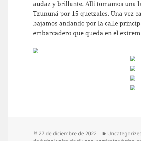
audaz y brillante. Allí tomamos una 
Tzununá por 15 quetzales. Una vez ca
bajamos andando por la calle principa
embarcadero que queda en el extremo
Publicado
Categorías
27 de diciembre de 2022
Uncategorize
el
de futbol xolos de tijuana
,
camisetas futbol re