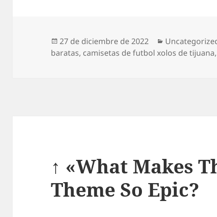
Publicado
Categorías
27 de diciembre de 2022
Uncategorize
el
baratas
,
camisetas de futbol xolos de tijuana
↑ «What Makes Th
Theme So Epic?