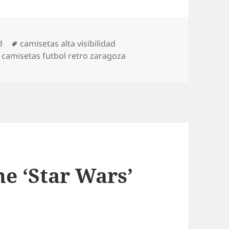
Etiquetas
d
camisetas alta visibilidad
,
camisetas futbol retro zaragoza
e ‘Star Wars’