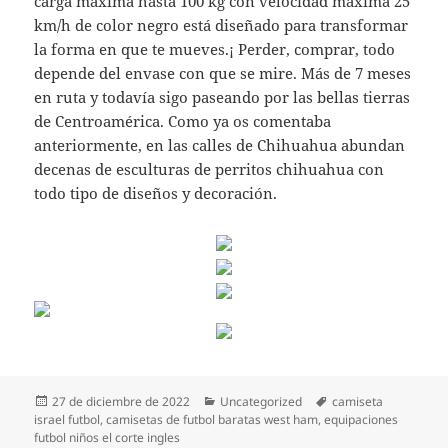
carga máxima hasta 100 kg con velocidad maxima 25
km/h de color negro está diseñado para transformar
la forma en que te mueves.¡ Perder, comprar, todo
depende del envase con que se mire. Más de 7 meses
en ruta y todavía sigo paseando por las bellas tierras
de Centroamérica. Como ya os comentaba
anteriormente, en las calles de Chihuahua abundan
decenas de esculturas de perritos chihuahua con
todo tipo de diseños y decoración.
Publicado
Categorías
Etiquetas
27 de diciembre de 2022
Uncategorized
camiseta
el
israel futbol
,
camisetas de futbol baratas west ham
,
equipaciones
futbol niños el corte ingles