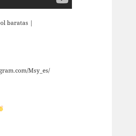
ol baratas |
agram.com/Msy_es/