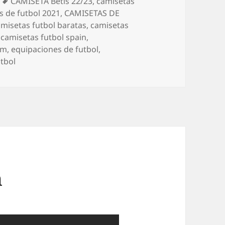
Etiquetas
CAMISETA Betis 22/23
,
camisetas
s de futbol 2021
,
CAMISETAS DE
amisetas futbol baratas
,
camisetas
,
camisetas futbol spain
,
om
,
equipaciones de futbol
,
tbol
n