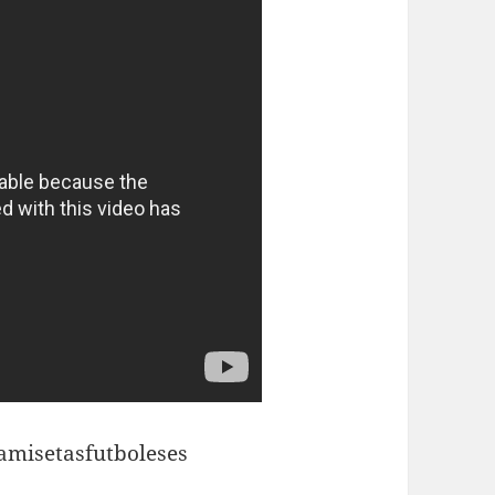
amisetasfutboleses