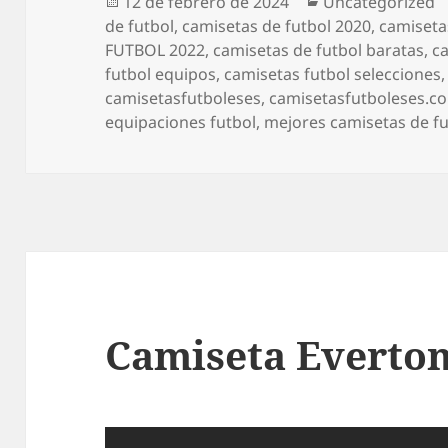
Publicado
Categorías
12 de febrero de 2024
Uncategorized
el
de futbol
,
camisetas de futbol 2020
,
camiseta
FUTBOL 2022
,
camisetas de futbol baratas
,
c
futbol equipos
,
camisetas futbol selecciones
camisetasfutboleses
,
camisetasfutboleses.c
equipaciones futbol
,
mejores camisetas de fu
Camiseta Everto