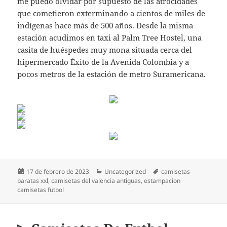
me puedo olvidar por supuesto de las atrocidades
que cometieron exterminando a cientos de miles de
indígenas hace más de 500 años. Desde la misma
estación acudimos en taxi al Palm Tree Hostel, una
casita de huéspedes muy mona situada cerca del
hipermercado Éxito de la Avenida Colombia y a
pocos metros de la estación de metro Suramericana.
Publicado
Categorías
Etiquetas
17 de febrero de 2023
Uncategorized
camisetas
el
baratas xxl
,
camisetas del valencia antiguas
,
estampacion
camisetas futbol