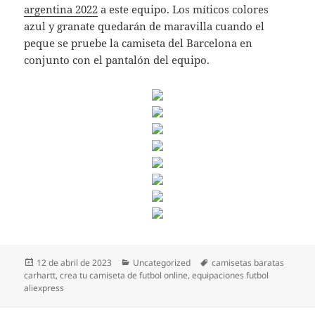
argentina 2022
a este equipo. Los míticos colores
azul y granate quedarán de maravilla cuando el
peque se pruebe la camiseta del Barcelona en
conjunto con el pantalón del equipo.
Publicado
Categorías
Etiquetas
12 de abril de 2023
Uncategorized
camisetas baratas
el
carhartt
,
crea tu camiseta de futbol online
,
equipaciones futbol
aliexpress