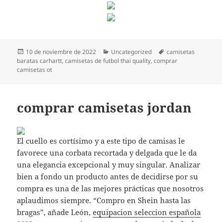
Publicado
Categorías
Etiquetas
10 de noviembre de 2022
Uncategorized
camisetas
el
baratas carhartt
,
camisetas de futbol thai quality
,
comprar
camisetas ot
comprar camisetas jordan
El cuello es cortísimo y a este tipo de camisas le
favorece una corbata recortada y delgada que le da
una elegancia excepcional y muy singular. Analizar
bien a fondo un producto antes de decidirse por su
compra es una de las mejores prácticas que nosotros
aplaudimos siempre. “Compro en Shein hasta las
bragas”, añade León,
equipacion seleccion española