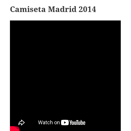
Camiseta Madrid 2014