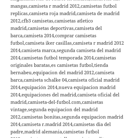
mangas,camiseta r madrid 2012,camisetas futbol
replicas,camiseta roja madrid,camiseta de madrid
2012,cfb3 camisetas,camisetas atletico
madrid,camisetas deportivas,camiseta del
barca,camiseta 2014,comprar camisetas
futbol,camiseta iker casillas,camiseta r madrid 2012
2014,camiseta marca,segunda camiseta del madrid
2014,camisetas futbol temporada 2014,camisetas
originales baratas,es camisetas futbol,tienda
bernabeu,equipacion del madrid 2012,camiseta
barca,camiseta schalke 04,camiseta oficial madrid
2014,equipación 2014,nueva equipacion madrid
2014,equipaciones del madrid,camiseta oficial del
madrid,camiseta-del-futbol.com,camisetas
vintage,segunda equipacion del madrid
2012,camisetas bonitas,segunda equipacion madrid
2014,camiseta r.madrid 2014,camisetas dia del
padre,madrid alemania,camisetas futbol