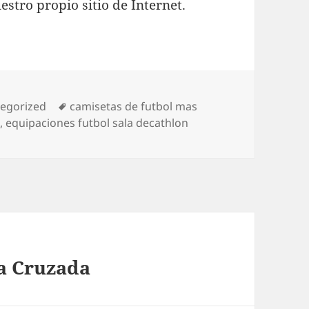
stro propio sitio de Internet.
orías
Etiquetas
egorized
camisetas de futbol mas
d
,
equipaciones futbol sala decathlon
ma Cruzada