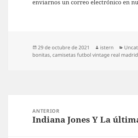
enviarnos un correo electrónico en nue
Publicado
Autor
Categ
29 de octubre de 2021
istern
Uncat
el
bonitas
,
camisetas futbol vintage real madri
Navegación
de
ANTERIOR
Indiana Jones Y La últi
entradas
Entrada
anterior: