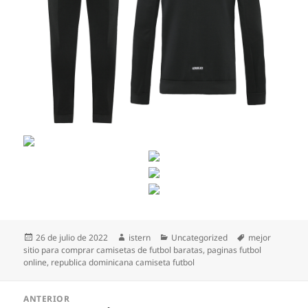
Publicado
Autor
Categorías
Etiquetas
26 de julio de 2022
istern
Uncategorized
mejor
el
sitio para comprar camisetas de futbol baratas
,
paginas futbol
online
,
republica dominicana camiseta futbol
Navegación
ANTERIOR
de