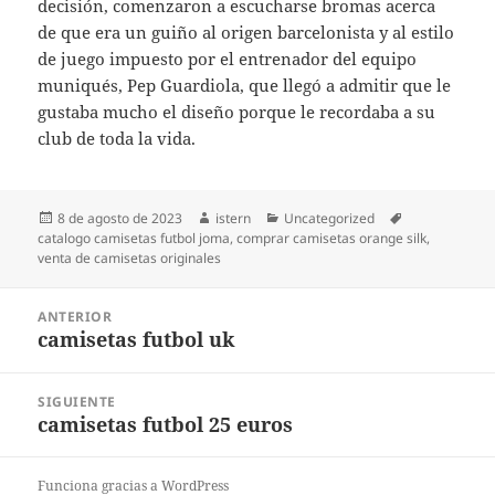
decisión, comenzaron a escucharse bromas acerca
de que era un guiño al origen barcelonista y al estilo
de juego impuesto por el entrenador del equipo
muniqués, Pep Guardiola, que llegó a admitir que le
gustaba mucho el diseño porque le recordaba a su
club de toda la vida.
Publicado
Autor
Categorías
Etiquetas
8 de agosto de 2023
istern
Uncategorized
el
catalogo camisetas futbol joma
,
comprar camisetas orange silk
,
venta de camisetas originales
Navegación
ANTERIOR
de
camisetas futbol uk
Entrada
entradas
anterior:
SIGUIENTE
camisetas futbol 25 euros
Entrada
siguiente:
Funciona gracias a WordPress