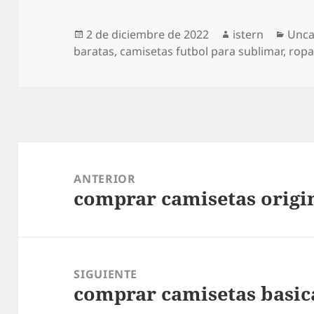
Publicado
Autor
Cate
2 de diciembre de 2022
istern
Unca
el
baratas
,
camisetas futbol para sublimar
,
ropa
Navegación
de
ANTERIOR
comprar camisetas origi
entradas
Entrada
anterior:
SIGUIENTE
comprar camisetas basic
Entrada
siguiente: