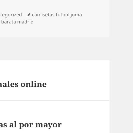
gorías
Etiquetas
tegorized
camisetas futbol joma
 barata madrid
nales online
as al por mayor