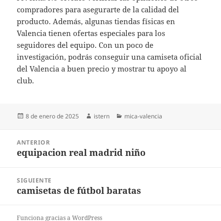
compradores para asegurarte de la calidad del
producto. Además, algunas tiendas físicas en
Valencia tienen ofertas especiales para los
seguidores del equipo. Con un poco de
investigación, podrás conseguir una camiseta oficial
del Valencia a buen precio y mostrar tu apoyo al
club.
Publicado
Autor
Categorías
8 de enero de 2025
istern
mica-valencia
el
Navegación
ANTERIOR
de
equipacion real madrid niño
Entrada
entradas
anterior:
SIGUIENTE
camisetas de fútbol baratas
Entrada
siguiente:
Funciona gracias a WordPress