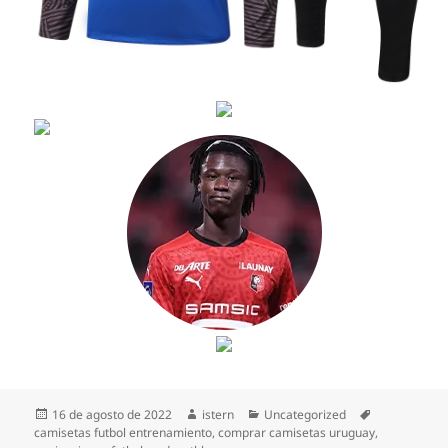
Publicado
Autor
Categorías
Etiquetas
16 de agosto de 2022
istern
Uncategorized
el
camisetas futbol entrenamiento
,
comprar camisetas uruguay
,