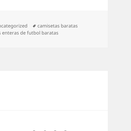
tegorías
Etiquetas
categorized
camisetas baratas
 enteras de futbol baratas