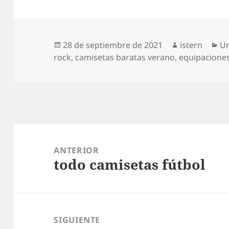
Publicado
Autor
Ca
28 de septiembre de 2021
istern
Un
el
rock
,
camisetas baratas verano
,
equipaciones
Navegación
de
ANTERIOR
todo camisetas fútbol
entradas
Entrada
anterior:
SIGUIENTE