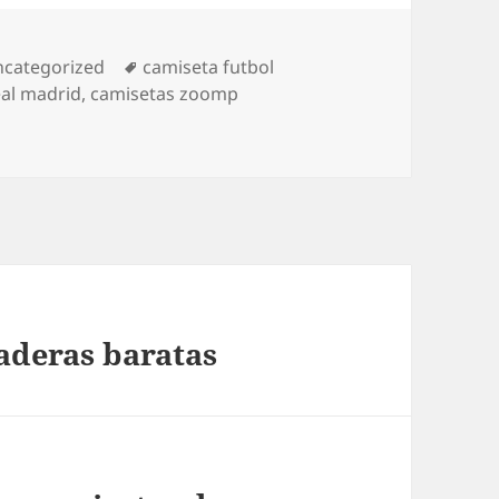
tegorías
Etiquetas
categorized
camiseta futbol
eal madrid
,
camisetas zoomp
aderas baratas