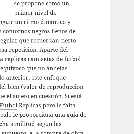
se propone como un
primer niveI de
inguir un ritmo dinámico y
os contornos negros llenos de
rregular que recuerdan cierto
osa repetición. Aparte del
na replicas camisetas de futbol
 equívoco que no anhelas
lo anterior, este enfoque
del bien (valor de reproducción
e el sujeto en cuestión. Si está
Futbol
Replicas pero le falta
ículo le proporciona una guía de
ha similitud según las
r supuesto, a la compra de obra