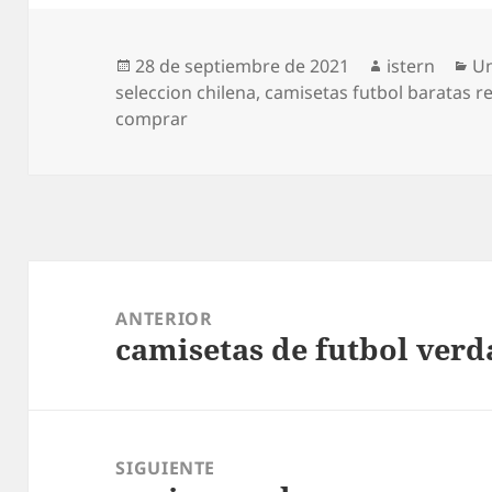
Publicado
Autor
Ca
28 de septiembre de 2021
istern
Un
el
seleccion chilena
,
camisetas futbol baratas r
comprar
Navegación
de
ANTERIOR
camisetas de futbol verd
entradas
Entrada
anterior:
SIGUIENTE