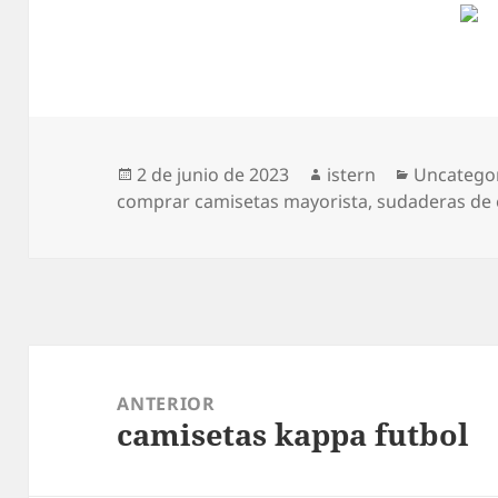
Publicado
Autor
Categoría
2 de junio de 2023
istern
Uncatego
el
comprar camisetas mayorista
,
sudaderas de 
Navegación
de
ANTERIOR
camisetas kappa futbol
entradas
Entrada
anterior: