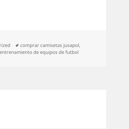
s
Etiquetas
rized
comprar camisetas jusapol
,
entrenamiento de equipos de futbol