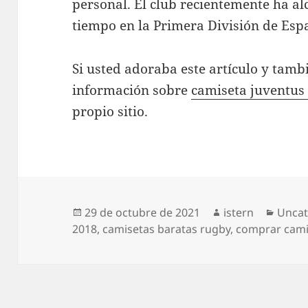
personal. El club recientemente ha a
tiempo en la Primera División de Espa
Si usted adoraba este artículo y tambi
información sobre
camiseta juventus
propio sitio.
Publicado
Autor
Categ
29 de octubre de 2021
istern
Uncat
el
2018
,
camisetas baratas rugby
,
comprar cami