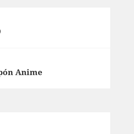
9
apón Anime