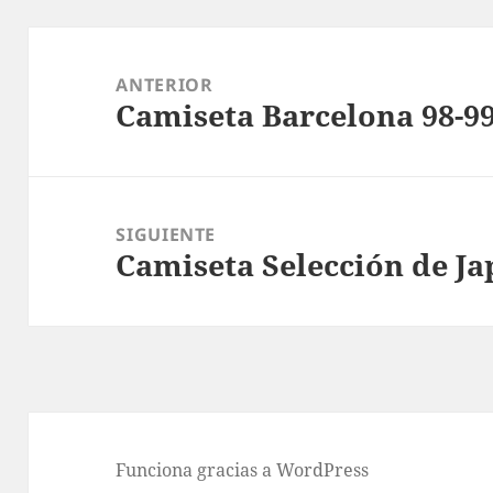
Navegación
de
ANTERIOR
Camiseta Barcelona 98-9
entradas
Entrada
anterior:
SIGUIENTE
Camiseta Selección de J
Entrada
siguiente:
Funciona gracias a WordPress