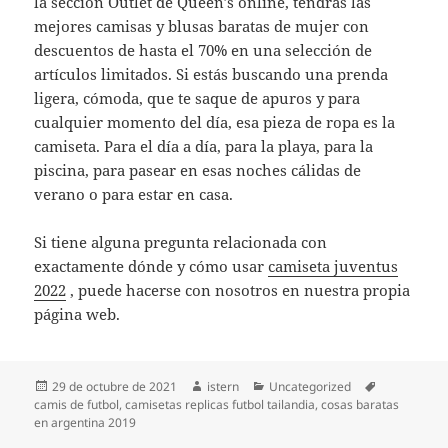
la sección Outlet de Queen’s online, tendrás las
mejores camisas y blusas baratas de mujer con
descuentos de hasta el 70% en una selección de
artículos limitados. Si estás buscando una prenda
ligera, cómoda, que te saque de apuros y para
cualquier momento del día, esa pieza de ropa es la
camiseta. Para el día a día, para la playa, para la
piscina, para pasear en esas noches cálidas de
verano o para estar en casa.
Si tiene alguna pregunta relacionada con
exactamente dónde y cómo usar
camiseta juventus
2022
, puede hacerse con nosotros en nuestra propia
página web.
Publicado
Autor
Categorías
Etiquetas
29 de octubre de 2021
istern
Uncategorized
el
camis de futbol
,
camisetas replicas futbol tailandia
,
cosas baratas
en argentina 2019