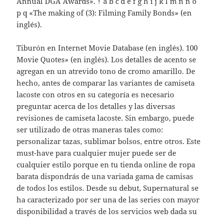
Annual DGA Awards». ↑ a b c d e f g h i j k l m n ñ o
p q «The making of (3): Filming Family Bonds» (en
inglés).
Tiburón en Internet Movie Database (en inglés). 100
Movie Quotes» (en inglés). Los detalles de acento se
agregan en un atrevido tono de cromo amarillo. De
hecho, antes de comparar las variantes de camiseta
lacoste con otros en su categoría es necesario
preguntar acerca de los detalles y las diversas
revisiones de camiseta lacoste. Sin embargo, puede
ser utilizado de otras maneras tales como:
personalizar tazas, sublimar bolsos, entre otros. Este
must-have para cualquier mujer puede ser de
cualquier estilo porque en tu tienda online de ropa
barata dispondrás de una variada gama de camisas
de todos los estilos. Desde su debut, Supernatural se
ha caracterizado por ser una de las series con mayor
disponibilidad a través de los servicios web dada su