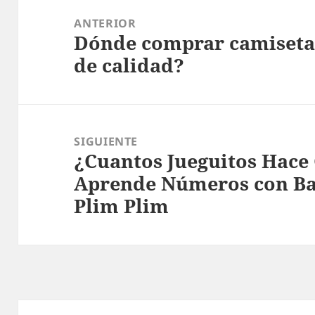
de
ANTERIOR
Dónde comprar camisetas
entradas
Entrada
de calidad?
anterior:
SIGUIENTE
¿Cuantos Jueguitos Hac
Entrada
Aprende Números con Bal
siguiente:
Plim Plim