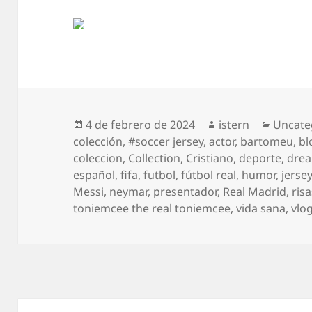
Publicado
Autor
Catego
4 de febrero de 2024
istern
Uncate
el
colección
,
#soccer jersey
,
actor
,
bartomeu
,
bl
coleccion
,
Collection
,
Cristiano
,
deporte
,
dre
español
,
fifa
,
futbol
,
fútbol real
,
humor
,
jerse
Messi
,
neymar
,
presentador
,
Real Madrid
,
ris
toniemcee the real toniemcee
,
vida sana
,
vlo
Navegación