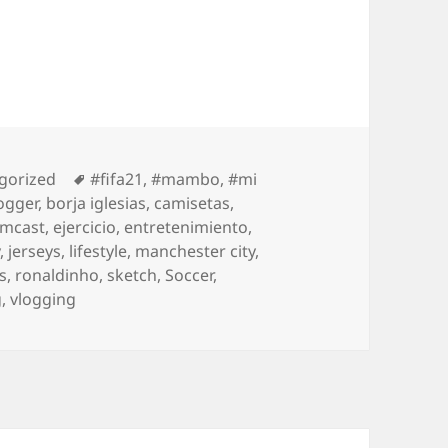
rías
Etiquetas
gorized
#fifa21
,
#mambo
,
#mi
ogger
,
borja iglesias
,
camisetas
,
amcast
,
ejercicio
,
entretenimiento
,
y
,
jerseys
,
lifestyle
,
manchester city
,
as
,
ronaldinho
,
sketch
,
Soccer
,
g
,
vlogging