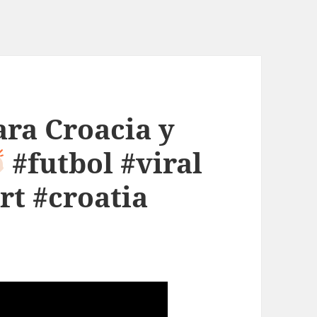
ra Croacia y
#futbol #viral
rt #croatia