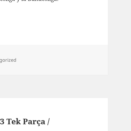
rías
gorized
3 Tek Parça /
r