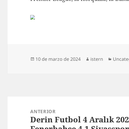
Publicado
Autor
Catego
10 de marzo de 2024
istern
Uncate
el
Navegación
de
ANTERIOR
Derin Futbol 4 Aralık 202
entradas
Entrada
Fenerbahçe 4-1 Sivasspo
anterior: