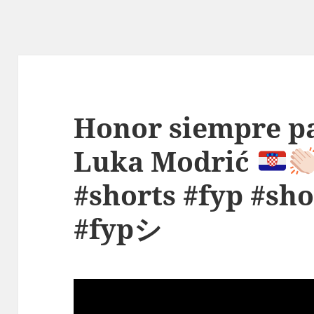
Honor siempre pa
Luka Modrić
#shorts #fyp #sho
#fypシ