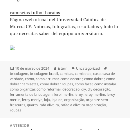
camisetas futbol baratas
Página web oficial del Universidad Católica de
Murcia CF. Noticias, fotografías, resultados y todo lo
que necesitas saber del equipo universitario.
Publicado
Autor
Categorías
Etiquetas
10 de marzo de 2024
istern
Uncategorized
el
bricolagem
,
bricolagem brasil
,
camisas
,
camisetas
,
casa
,
casa de
verdade
,
cómo
,
como arrumar
,
como decorar
,
como dobrar
,
como
dobrar camisetas
,
como dobrar roupas
,
como fazer
,
como instalar
,
como organizar
,
como reformar
,
decoracao
,
diy
,
diy decoração
,
ferramenta de bricolagem
,
leroi merlin
,
leroy
,
leroy merlim
,
leroy
merlin
,
leroy merlyn
,
loja
,
loja de
,
organização
,
organize sem
frescuras
,
quarto
,
rafa oliveira
,
rafaela oliveira organização
,
roupas
Navegación
ANTERIOR
de