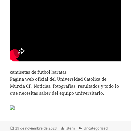
camisetas de futbol baratas
Página web oficial del Universidad Católica de
Murcia CF. Noticias, fotografías, resultados y todo lo
que necesitas saber del equipo universitario.
Publicado
Autor
Categorías
29 de noviembre de 2023
istern
Uncategorized