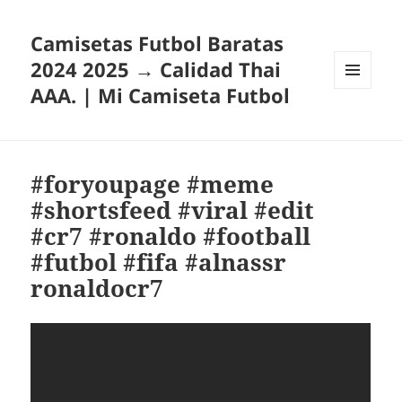
Camisetas Futbol Baratas
2024 2025 → Calidad Thai
AAA. | Mi Camiseta Futbol
MENÚ
Y
WIDGETS
#foryoupage #meme
#shortsfeed #viral #edit
#cr7 #ronaldo #football
#futbol #fifa #alnassr
ronaldocr7