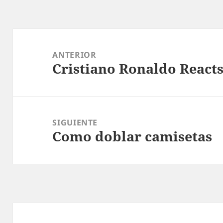
Navegación
de
ANTERIOR
Cristiano Ronaldo React
entradas
Entrada
anterior:
SIGUIENTE
Como doblar camisetas
Entrada
siguiente: