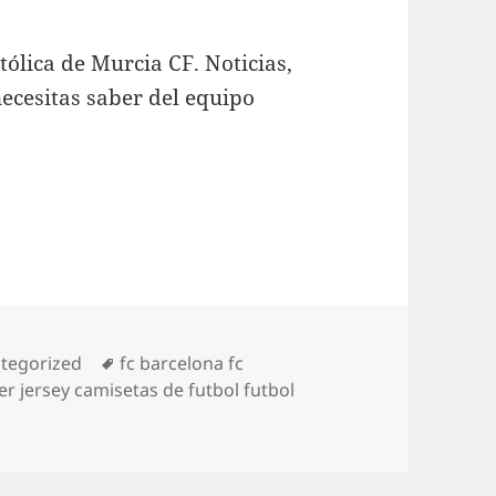
tólica de Murcia CF. Noticias,
necesitas saber del equipo
gorías
Etiquetas
tegorized
fc barcelona fc
cer jersey camisetas de futbol futbol