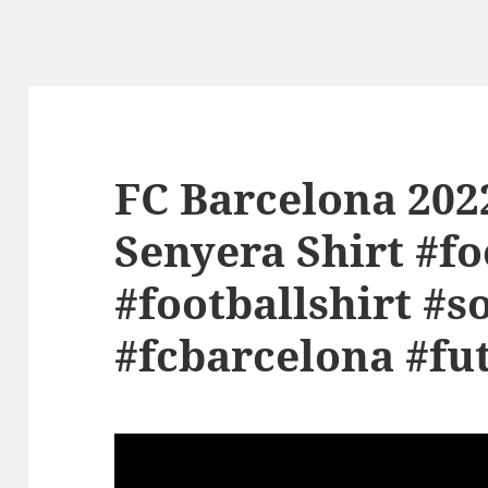
FC Barcelona 202
Senyera Shirt #fo
#footballshirt #s
#fcbarcelona #fu