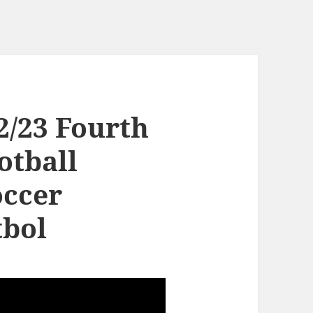
2/23 Fourth
otball
occer
tbol