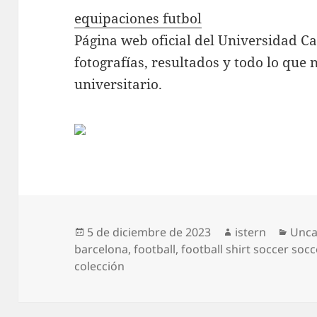
equipaciones futbol
Página web oficial del Universidad Ca
fotografías, resultados y todo lo que 
universitario.
Publicado
Autor
Cate
5 de diciembre de 2023
istern
Unca
el
barcelona
,
football
,
football shirt soccer soc
colección